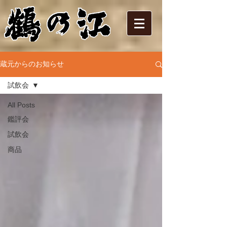
蔵元からのお知らせ
試飲会
All Posts
鑑評会
試飲会
商品