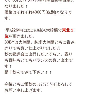
が、8月よりラベルも箱も価格も変更と
なりました！
価格はそれぞれ4000円(税別)となりま
す。
 平成26年にはこの純米大吟醸で
東北１
位
を頂きました。
30BYは大吟醸、純米大吟醸ともに呑み
きりでも良い仕上がりでした☆
秋の鑑評会に出品したいくらい、香り
も旨味もとてもバランスの良い出来で
す！
是非飲んでみて下さい！！
今後ともご愛飲のほどどうぞよろしく
お願い申し上げます。 