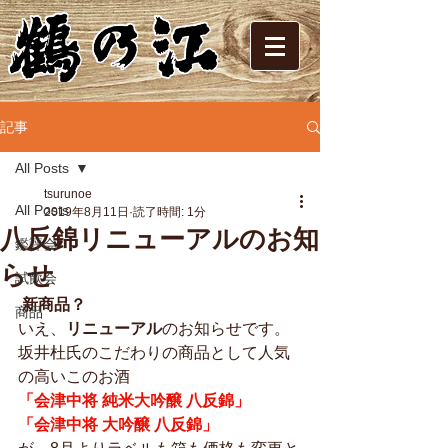
記事
All Posts
tsurunoe
All Posts
2019年8月11日
読了時間: 1分
八反錦リニューアルのお知
鑑評会
らせ
試飲会
 新商品？
商品
いえ、
リニューアル
のお知らせです。
坂井杜氏のこだわりの商品として人気
の高いこのお酒
「会津中将 純米大吟醸 八反錦」
「会津中将 大吟醸 八反錦」