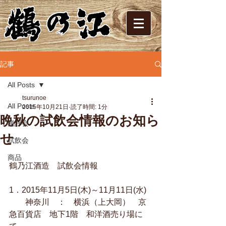
記事
All Posts
tsurunoe
All Posts
2015年10月21日
読了時間: 1分
晩秋の試飲会情報のお知ら
鑑評会
せ
試飲会
商品
鶴乃江酒造　試飲会情報 
1．2015年11月5日(木)～11月11日(水) 
　　神奈川　：　横浜（上大岡）　京
急百貨店　地下1階　和洋酒売り場に