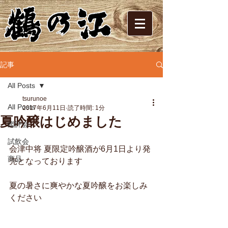
記事
All Posts
tsurunoe
All Posts
2017年6月11日
読了時間: 1分
夏吟醸はじめました
鑑評会
試飲会
会津中将 夏限定吟醸酒が6月1日より発
商品
売となっております
夏の暑さに爽やかな夏吟醸をお楽しみ
ください