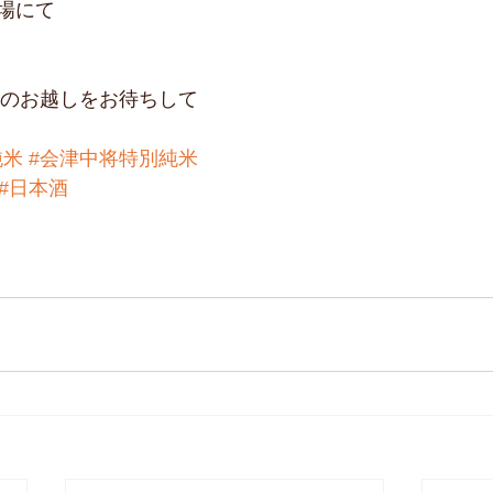
場にて
純米
#会津中将特別純米
#日本酒