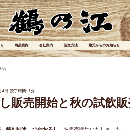
わり
商品案内
会社案内
注文方法
蔵元からのお知らせ
商品
月4日
読了時間: 1分
し販売開始と秋の試飲販
中将　特別純米　ひやおろし
　を販売開始いたしました