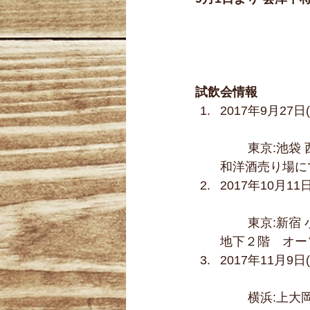
試飲会情報
2017年9月27日
	東京:池袋 西部池袋本店　地下　
和洋酒売り場にて
2017年10月11
	東京:新宿 小田急百貨店　本館　
地下２階　オー
2017年11月9日
	横浜:上大岡 京急百貨店　地下１