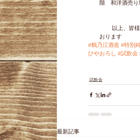
階　和洋酒売り
	以上、皆様のお越しをお待ちして
おります  
#鶴乃江酒造
#特別
ひやおろし
#試飲会
試飲会
最新記事