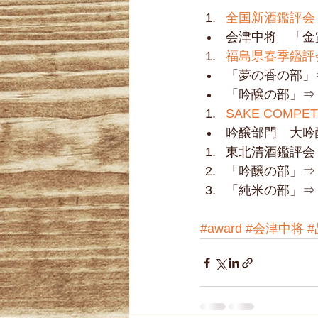
全国新酒鑑評会
会津中将　「金
福島県春季鑑評
「夢の香の部」
「吟醸の部」⇒ 
SAKE COMPETI
吟醸部門　大吟醸
東北清酒鑑評会 
「吟醸の部」⇒ 
「純米の部」⇒ 優
#award
#会津中将