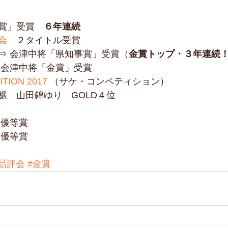
賞」受賞　
６年連続
会
　２タイトル受賞  
⇒ 会津中将「県知事賞」受賞（
金賞トップ・３年連続
会津中将「金賞」受賞    
TION 2017
 （サケ・コンペティション）  
　山田錦ゆり　GOLD４位　    
 
優等賞  
等賞   
#品評会
#金賞