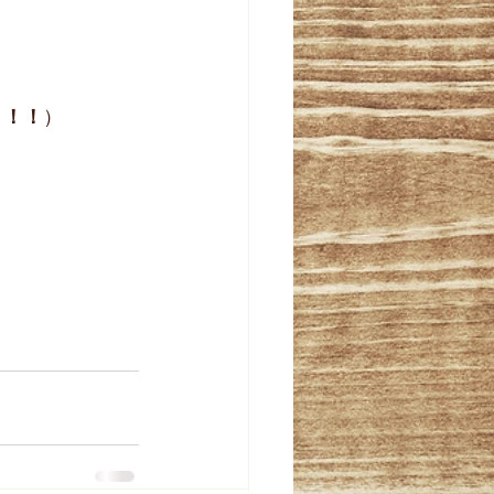
！！！
）  