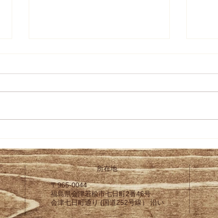
令和８年全国新酒鑑評会「金
令和
賞受賞酒」発売いたします！
結果
所在地
〒965-0044
福島県会津若松市
七日町2番46号
会津七日町通り (国道252号線） 沿い