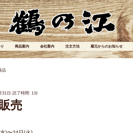
わり
商品案内
会社案内
注文方法
蔵元からのお知らせ
商品
月31日
読了時間: 1分
販売
水)〜24日(火) 