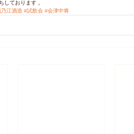
ちしております 。
鶴乃江酒造
#試飲会
#会津中将