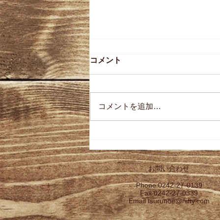
コメント
コメントを追加…
【会津中将 純米吟醸 美山
錦】(R7BY)発売のお知らせ
お問い合わせ
Phone 0242-27-0139
Fax 0242-27-0339
Email
tsurunoe@nifty.com