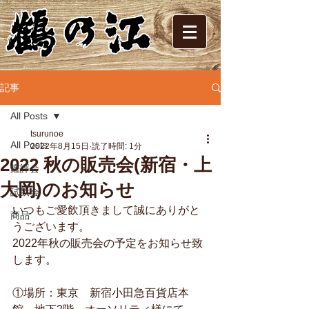
記事
All Posts
tsurunoe
All Posts
2022年8月15日
読了時間: 1分
2022 秋の販売会(新宿・上
鑑評会
大岡)のお知らせ
試飲会
いつもご愛飲頂きまして誠にありがと
商品
うございます。
2022年秋の販売会の予定をお知らせ致
します。
①場所：東京　新宿小田急百貨店本