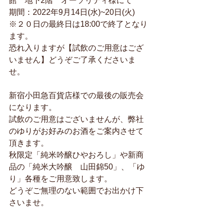
館　地下2階　オーソリティ様にて
期間：2022年9月14日(水)~20日(火)
※２０日の最終日は18:00で終了となり
ます。
恐れ入りますが【試飲のご用意はござ
いません】どうぞご了承くださいま
せ。
新宿小田急百貨店様での最後の販売会
になります。
試飲のご用意はございませんが、弊社
のゆりがお好みのお酒をご案内させて
頂きます。　
秋限定「純米吟醸ひやおろし」や新商
品の「純米大吟醸　山田錦50」、「ゆ
り」各種をご用意致します。
どうぞご無理のない範囲でお出かけ下
さいませ。