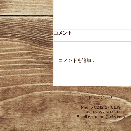
コメント
コメントを追加…
【会津中将 純米吟醸 美山
錦】(R7BY)発売のお知らせ
お問い合わせ
Phone 0242-27-0139
Fax 0242-27-0339
Email
tsurunoe@nifty.com