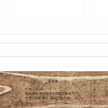
令和８年全国新酒鑑評会「金
令和
賞受賞酒」発売いたします！
結果
所在地
〒965-0044
福島県会津若松市
七日町2番46号
会津七日町通り (国道252号線） 沿い