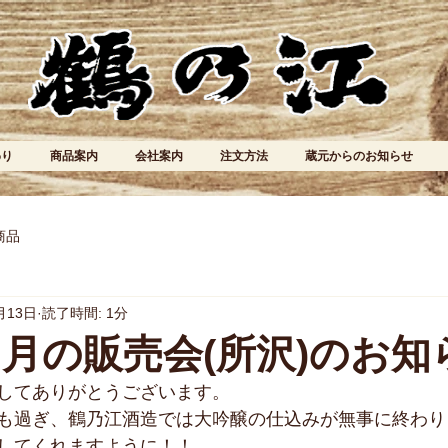
わり
商品案内
会社案内
注文方法
蔵元からのお知らせ
商品
月13日
読了時間: 1分
年３月の販売会(所沢)のお知
してありがとうございます。
も過ぎ、鶴乃江酒造では大吟醸の仕込みが無事に終わり
してくれますように！！