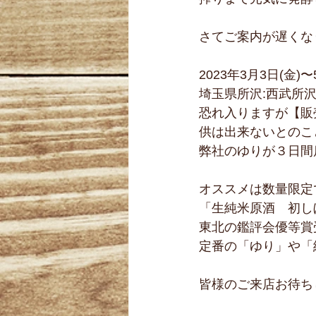
さてご案内が遅くな
2023年3月3日(金)〜
埼玉県所沢:西武所沢S
恐れ入りますが【販売
供は出来ないとのこ
弊社のゆりが３日間
オススメは数量限定
「生純米原酒　初し
東北の鑑評会優等賞
定番の「ゆり」や「
皆様のご来店お待ち