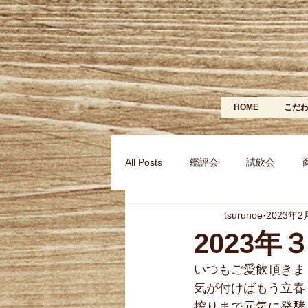
HOME
こだ
All Posts
鑑評会
試飲会
tsurunoe
2023年2
2023
いつもご愛飲頂きま
気が付けばもう立春
搾りまで元気に発酵