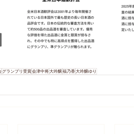
会
グランプリ受賞
会津中将
大吟醸
福乃香
大吟醸ゆり