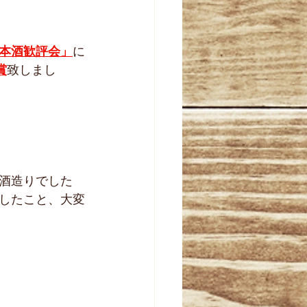
本酒歓評会」
に
賞
致しまし
酒造りでした
したこと、大変