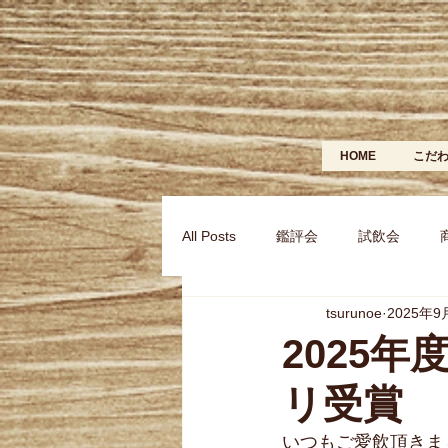
HOME
こだ
All Posts
鑑評会
試飲会
tsurunoe
2025年9
2025
リ受賞
いつもご愛飲頂きま