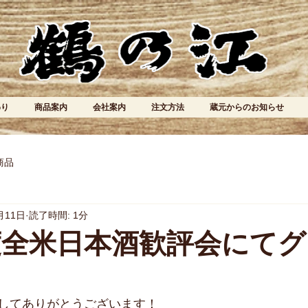
わり
商品案内
会社案内
注文方法
蔵元からのお知らせ
商品
月11日
読了時間: 1分
年度全米日本酒歓評会にて
してありがとうございます！