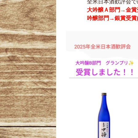
全米日本酒歓評会で
大吟醸Ａ部門→金賞
吟醸部門→銀賞受賞(