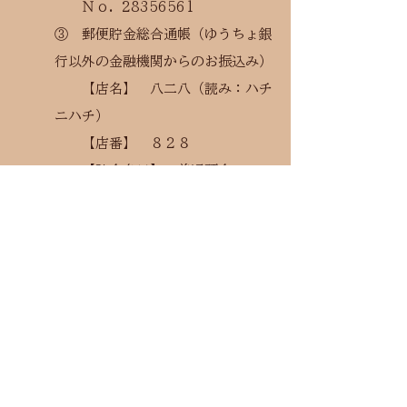
​ Ｎｏ.
28356561
③ 郵便貯金総合通帳（ゆうちょ銀
行以外の金融機関からのお振込み）
【店名】 八二八（読み：ハチ
ニハチ）
【店番】 ８２８
【貯金名目】 普通預金
【口座番号】
2835656
※ いずれも振込先名義 鶴乃江酒
造株式会社
※ 振込み手数料が発生した場合は
お客様負担でお願いします。
​※ 銀行振込（先払い）もしくは代
引きをご利用いただけます。