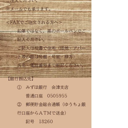
ご注文ください。
​※
メール
でも承ります。
＜FAXでご注文される方へ＞
鉛筆ではなく、黒のボールペンでご
記入ください。
ご記入は楷書で住所（団地・アパー
ト等の際は号館・号室・様方）
氏名・電話番号まで明記ください。
【銀行振込先】
① みずほ銀行 会津支店
普通口座
0505955
② 郵便貯金総合通帳（ゆうちょ銀
行口座からＡＴＭで送金）
記号 18260