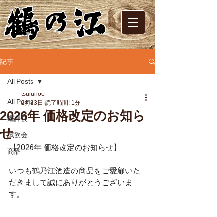
記事
All Posts
tsurunoe
All Posts
2月23日
読了時間: 1分
2026年 価格改定のお知ら
鑑評会
せ
試飲会
【2026年 価格改定のお知らせ】
商品
いつも鶴乃江酒造の商品をご愛顧いた
だきまして誠にありがとうございま
す。