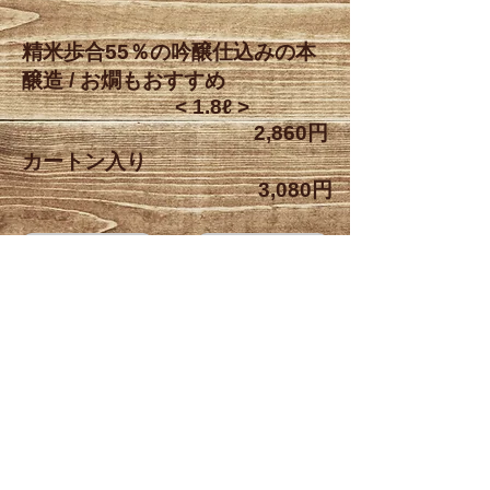
精米歩合55％の吟醸仕込みの本
醸造 / お燗もおすすめ
< 1.8ℓ >
2,860円
カートン入り
3,080円
前の商品を見る
次の商品を見る
商品一覧に戻る
お問い合わせ
Phone
0242-27-0139
Fax
0242-27-0339
Email
tsurunoe@nifty.com