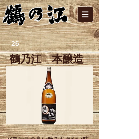
26
鶴乃江 本醸造