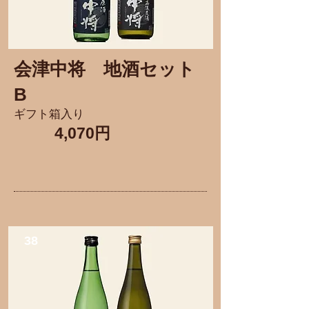
会津中将
​地酒セット
B
ギフト箱入り
4,070円
38