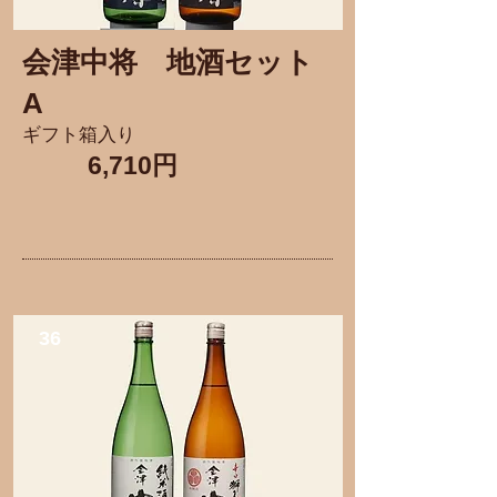
会津中将
​地酒セット
A
ギフト箱入り
6,710円
36