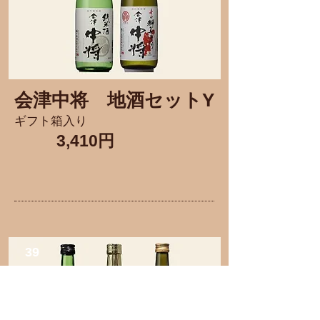
会津中将
​地酒セットY
ギフト箱入り
3,410円
39