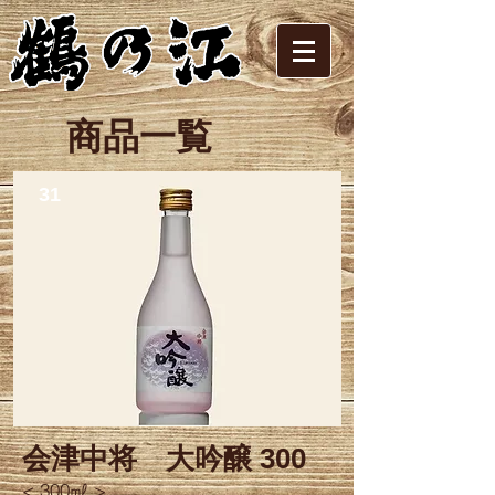
​商品一覧
31
会津中将
​大吟醸 300
< 300㎖ >