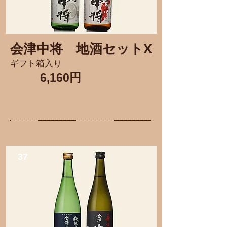
会津中将
​地酒セットX
ギフト箱入り
6,160円
37