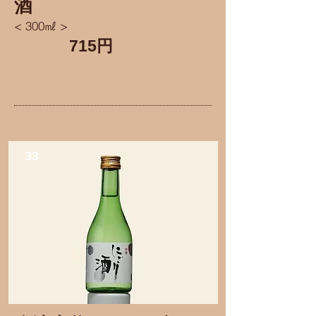
酒
< 300㎖ >
715円
33