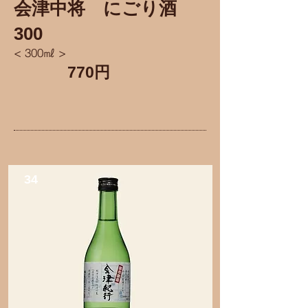
会津中将
​にごり酒
300
< 300㎖ >
770円
34